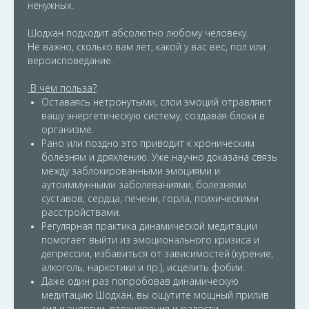
ненужных.
Шодхан подходит абсолютно любому человеку.
Не важно, сколько вам лет, какой у вас вес, пол или
вероисповедание.
В чем польза?
Оставаясь нетронутыми, слои эмоций отравляют
вашу энергетическую систему, создавая блоки в
организме.
Рано или поздно это приводит к хроническим
болезням и дряхлению. Уже научно доказана связь
между заблокированными эмоциями и
аутоиммунными заболеваниями, болезнями
суставов, сердца, печени, горла, психическими
расстройствами.
Регулярная практика динамической медитации
помогает выйти из эмоционального кризиса и
депрессии, избавиться от зависимостей (курение,
алкоголь, наркотики и пр.), исцелить фобии.
Даже один раз попробовав динамическую
медитацию Шодхан, вы ощутите мощный прилив
сил и энергии, вдохновения и радости.